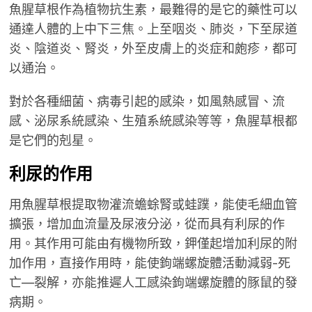
魚腥草根作為植物抗生素，最難得的是它的藥性可以
通達人體的上中下三焦。上至咽炎、肺炎，下至尿道
炎、陰道炎、腎炎，外至皮膚上的炎症和皰疹，都可
以通治。
對於各種細菌、病毒引起的感染，如風熱感冒、流
感、泌尿系統感染、生殖系統感染等等，魚腥草根都
是它們的剋星。
利尿的作用
用魚腥草根提取物灌流蟾蜍腎或蛙蹼，能使毛細血管
擴張，增加血流量及尿液分泌，從而具有利尿的作
用。其作用可能由有機物所致，鉀僅起增加利尿的附
加作用，直接作用時，能使鉤端螺旋體活動減弱-死
亡—裂解，亦能推遲人工感染鉤端螺旋體的豚鼠的發
病期。