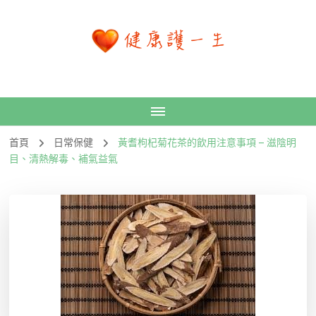
首頁
日常保健
黃耆枸杞菊花茶的飲用注意事項 – 滋陰明
目、清熱解毒、補氣益氣