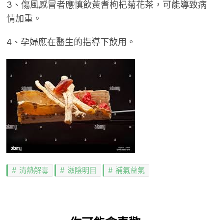
3、傷風感冒者應慎飲黃耆枸杞菊花茶，可能導致病
情加重。
4、孕婦應在醫生的指導下飲用。
清熱解毒
滋陰明目
補氣益氣