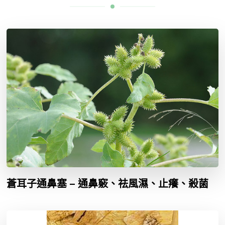
蒼耳子通鼻塞 – 通鼻竅、祛風濕、止癢、殺菌