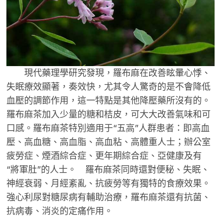
現代藥理學研究發現，羅布麻在改善眩暈心悸、
失眠療效顯著，奏效快，尤其令人驚奇的是不會降低
血壓的調節作用，這一特點是其他降壓藥所沒有的。
羅布麻茶加入少量的糖和桔皮，可大大改善氣味和可
口感。羅布麻茶特別適用于“五高”人群患者：即高血
壓、高血糖、高血脂、高血粘、高體重人士；辦公室
疲勞症、煙酒綜合症、更年期綜合症、亞健康及有
“將軍肚”的人士。 羅布麻茶同時還對便秘、失眠、
神經衰弱、月經紊亂、抗疲勞等有獨特的食療效果。
強心利尿對糖尿病有輔助治療，羅布麻茶還有抗菌、
抗病毒、消炎的定痛作用。