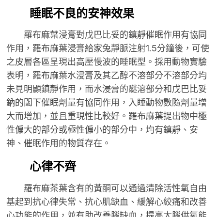
睡眠不良的安神效果
羅布麻葉浸膏對戊巴比妥的鎮靜催眠作用有協同
作用，羅布麻葉浸膏給家兔靜脈注射1.5分鐘後，可使
之皮層各區呈現出高壓慢波的睡眠型。採用動物實驗
表明，羅布麻葉水浸膏及其乙醇不溶部分不溶部分均
未見明顯鎮靜作用，而水浸膏的醚溶部分和戊巴比妥
鈉的閾下催眠劑量有協同作用，入睡動物數隨劑量增
大而增加，並且重現性比較好。羅布麻葉提出物中極
性偏大的部分或極性偏小的部分中，均有鎮靜、安
神、催眠作用的物質存在。
心律不齊
羅布麻茶葉含有的黃酮可以通過清除活性氧自由
基起到抗心律失常、抗心肌缺血、緩解心絞痛和改善
心功能的作用，並有助改善腦缺血，提高大腦供氧能