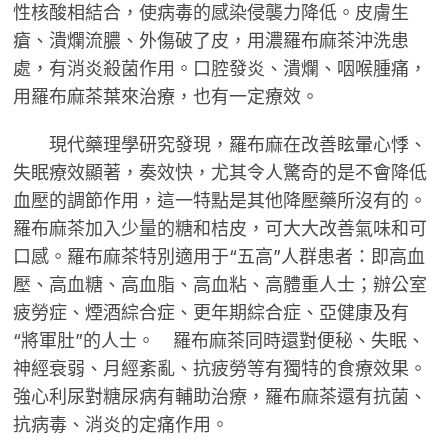
性核酸相結合，使病毒的感染侵襲力降低。皮膚生
瘡、潰爛流膿、外傷破了皮，用濃羅布麻茶沖洗患
處，有消炎殺菌作用。口腔發炎、潰爛、咽喉腫痛，
用羅布麻茶葉來治療，也有一定療效。
現代藥理學研究發現，羅布麻在改善眩暈心悸、
失眠療效顯著，奏效快，尤其令人驚奇的是不會降低
血壓的調節作用，這一特點是其他降壓藥所沒有的。
羅布麻茶加入少量的糖和桔皮，可大大改善氣味和可
口感。羅布麻茶特別適用于“五高”人群患者：即高血
壓、高血糖、高血脂、高血粘、高體重人士；辦公室
疲勞症、煙酒綜合症、更年期綜合症、亞健康及有
“將軍肚”的人士。 羅布麻茶同時還對便秘、失眠、
神經衰弱、月經紊亂、抗疲勞等有獨特的食療效果。
強心利尿對糖尿病有輔助治療，羅布麻茶還有抗菌、
抗病毒、消炎的定痛作用。