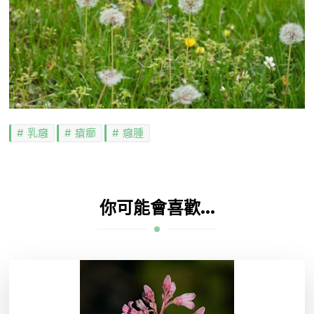
乳癰
瘡癤
癰腫
你可能會喜歡...