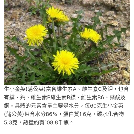
生小金英(蒲公英)富含維生素A、維生素C及鉀，也含
有鐵、鈣、維生素B維生素B鎂、維生素B6、葉酸及
銅。具體的元素含量主要是水分，每60克生小金英
(蒲公英)葉含水分86%，蛋白質1.6克，碳水化合物
5.3克，熱量約有108.8千焦。