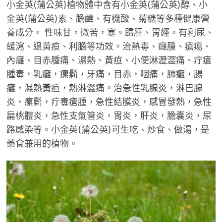
小金英(蒲公英)植物體中含有小金英(蒲公英)醇、小
金英(蒲公英)素、膽鹼、有機酸、菊糖等多種健康營
養成分。 性味甘，微苦，寒。歸肝、胃經。有利尿、
緩瀉、退黃疸、利膽等功效。治熱毒、癰腫、瘡瘍、
內癰、目赤腫痛、濕熱、黃疸、小便淋瀝澀痛、疔瘡
腫毒，乳癰，瘰鬁，牙痛，目赤，咽痛，肺癰，腸
癰，濕熱黃疸，熱淋澀痛。治急性乳腺炎，淋巴腺
炎，瘰鬁，疔毒瘡腫，急性結膜炎，感冒發熱，急性
扁桃體炎，急性支氣管炎，胃炎，肝炎，膽囊炎，尿
路感染等。小金英(蒲公英)可生吃、炒食、做湯，是
藥食兼用的植物。