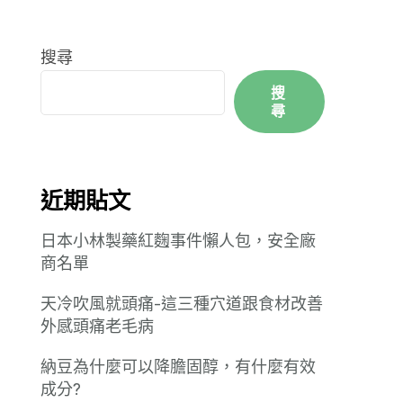
搜尋
搜
尋
近期貼文
日本小林製藥紅麴事件懶人包，安全廠
商名單
天冷吹風就頭痛-這三種穴道跟食材改善
外感頭痛老毛病
納豆為什麼可以降膽固醇，有什麼有效
成分?