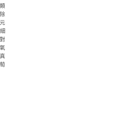
類
除
元
癌細
對
氧
是真
萄