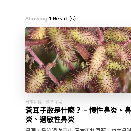
Showing
1 Result(s)
日常保健
飲食保健
蒼耳子散是什麼？ – 慢性鼻炎、
炎、過敏性鼻炎
鼻淵，鼻流濁涕不止.原方用於風邪上攻之鼻淵