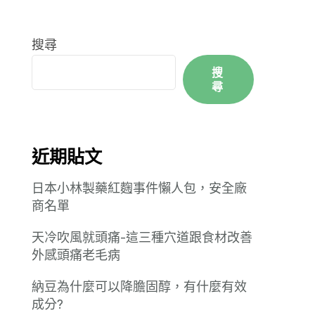
搜尋
搜
尋
近期貼文
日本小林製藥紅麴事件懶人包，安全廠
商名單
天冷吹風就頭痛-這三種穴道跟食材改善
外感頭痛老毛病
納豆為什麼可以降膽固醇，有什麼有效
成分?