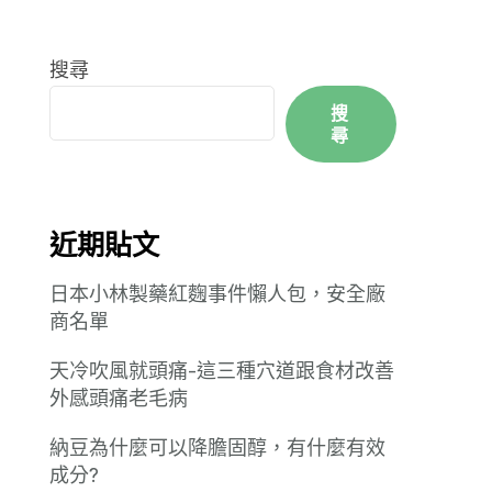
搜尋
搜
尋
近期貼文
日本小林製藥紅麴事件懶人包，安全廠
商名單
天冷吹風就頭痛-這三種穴道跟食材改善
外感頭痛老毛病
納豆為什麼可以降膽固醇，有什麼有效
成分?