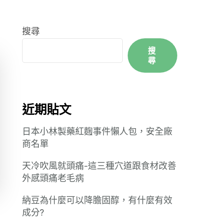
搜尋
搜
尋
近期貼文
日本小林製藥紅麴事件懶人包，安全廠
商名單
天冷吹風就頭痛-這三種穴道跟食材改善
外感頭痛老毛病
納豆為什麼可以降膽固醇，有什麼有效
成分?