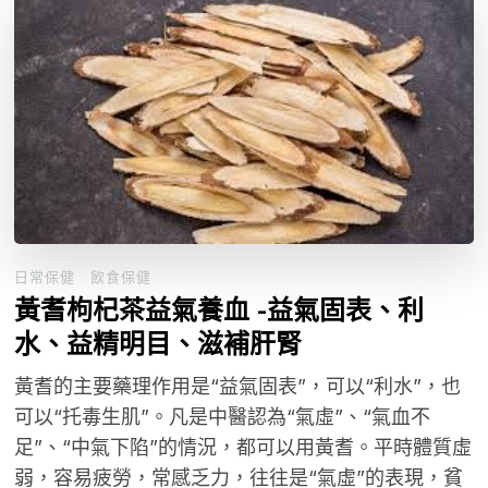
日常保健
飲食保健
黃耆枸杞茶益氣養血 -益氣固表、利
水、益精明目、滋補肝腎
黃耆的主要藥理作用是“益氣固表”，可以“利水”，也
可以“托毒生肌”。凡是中醫認為“氣虛”、“氣血不
足”、“中氣下陷”的情況，都可以用黃耆。平時體質虛
弱，容易疲勞，常感乏力，往往是“氣虛”的表現，貧