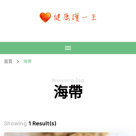
首頁
海帶
Browsing Tag
海帶
Showing
1 Result(s)