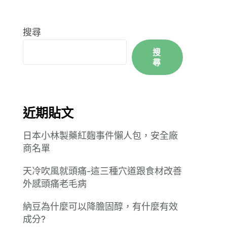
搜尋
搜
尋
近期貼文
日本小林製藥紅麴事件懶人包，安全廠
商名單
天冷吹風就頭痛-這三種穴道跟食材改善
外感頭痛老毛病
納豆為什麼可以降膽固醇，有什麼有效
成分?