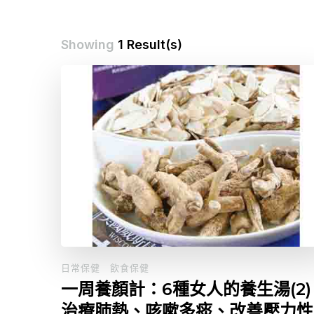
Showing
1 Result(s)
日常保健
飲食保健
一周養顏計：6種女人的養生湯(2) 
治療肺熱、咳嗽多痰、改善壓力性