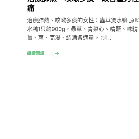
痛
治療肺熱、咳嗽多痰的女性：蟲草煲水鴨 原
水鴨1只約900g，蟲草、青菜心、精鹽、味精
薑、蔥、高湯、紹酒各適量。 制 …
繼續閱讀