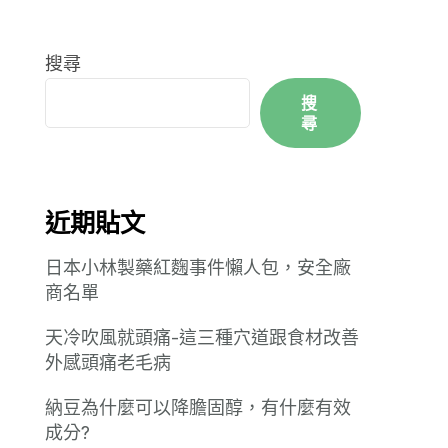
搜尋
搜
尋
近期貼文
日本小林製藥紅麴事件懶人包，安全廠
商名單
天冷吹風就頭痛-這三種穴道跟食材改善
外感頭痛老毛病
納豆為什麼可以降膽固醇，有什麼有效
成分?