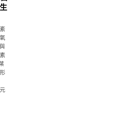
生
紊
氧
與
素
葉
形
元