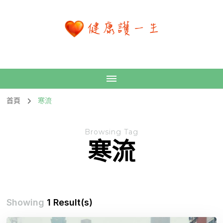
首頁
寒流
Browsing Tag
寒流
Showing
1 Result(s)