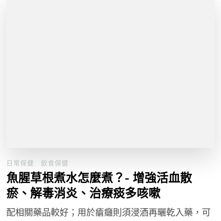
日常保健
飲食保健
魚腥草根煮水怎麼煮？- 增強活血散
瘀、解毒消炎、治療痰多咳嗽
配相關藥品較好；用於瘡癰則須浸酒再曬乾入藥，可