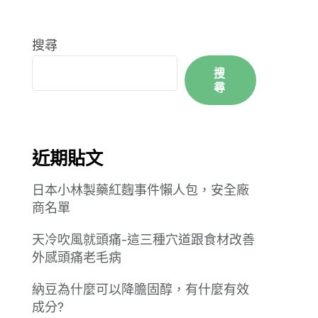
搜尋
搜
尋
近期貼文
日本小林製藥紅麴事件懶人包，安全廠
商名單
天冷吹風就頭痛-這三種穴道跟食材改善
外感頭痛老毛病
納豆為什麼可以降膽固醇，有什麼有效
成分?